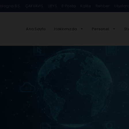
ologna B.S.
ÇAKÜAVİS
UBYS
E-Posta
Kalite
Rehber
Uluslar
Ana Sayfa
Hakkımızda
Personel
St