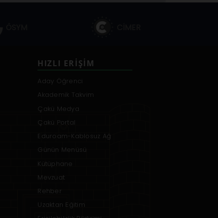
ÖSYM
CİMER
HIZLI ERIŞIM
Aday Öğrenci
Akademik Takvim
Çakü Medya
Çakü Portal
Eduroam-Kablosuz Ağ
Günün Menüsü
Kütüphane
Mevzuat
Rehber
Uzaktan Eğitim