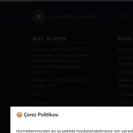
CUMHURBAŞKANLIĞI
BİZE ULAŞIN
BILGI
Adres: Çankırı Karatekin
Bize Ul
Üniversitesi Bilgi İşlem Daire
Bologn
Başkanlığı, Fatih, Uluyazı
Komisy
Kampüsü Merkez/Çankırı,
ÇAKÜAV
Türkiye
Elektro
Telefon: +90(376) 218 95 00
Sistemi
/ 7129 - 7527
E-Posta
Fax:
Etik Ku
E-Posta:
webdestek@karatekin.edu.tr
Öğrenci
🍪 Çerez Politikası
Erişilebilirlik Desteği
Websit
Hizmetlerimizden en iyi şekilde faydalanabilmeniz için çerezl