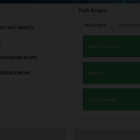
Hızlı Erişim
Hızlı Erişim
Standartla
U (VELI ANKETI)
A
Aday Öğrenciler
AMI EKSIKLIKLERI
Rehber
DÜZENLEME HK.
Günün Menüsü