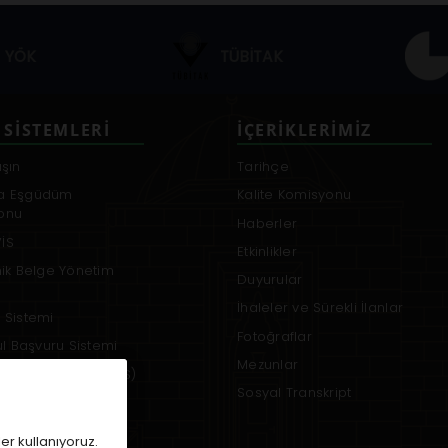
YÖK
TÜBİTAK
 SISTEMLERI
İÇERIKLERIMIZ
aşın
Tarihçe
a Eşgüdüm
Kalite Komisyonu
onu
Haberler
İS
Etkinlikler
nik Belge Yönetim
Duyurular
İhaleler ve Sürekli İlanlar
 Sistemi
Fotoğraflar
rul Başvuru Sistemi
Mezunlar
 Bilgi Sistemi (UBYS)
Sosyal Transkript
em
er kullanıyoruz.