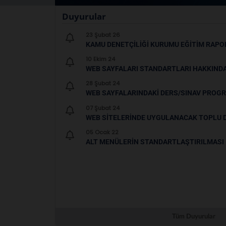
Duyurular
23 Şubat 26
KAMU DENETÇILIĞI KURUMU EĞITIM RAPOR
10 Ekim 24
WEB SAYFALARI STANDARTLARI HAKKIND
28 Şubat 24
WEB SAYFALARINDAKI DERS/SINAV PROGR
07 Şubat 24
WEB SITELERINDE UYGULANACAK TOPLU 
05 Ocak 22
ALT MENÜLERIN STANDARTLAŞTIRILMASI
Tüm Duyurular