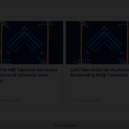
AKÜ’den Ürdün’de Uluslararası
ÇAKÜ Teknokent’te Düzen
ademik İş Birliği Temasları
Teknoloji Kampı Başarıyla
Tamamlandı
20 Temmuz 26
16 Temmuz 26
Tüm Haberler