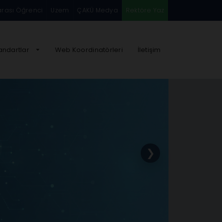
arası Öğrenci
Uzem
ÇAKÜ Medya
Rektöre Yaz
andartlar
Web Koordinatörleri
İletişim
❯